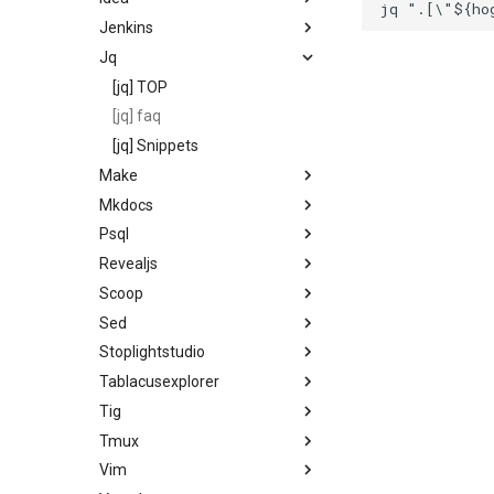
Jenkins
Jq
[jq] TOP
[jq] faq
[jq] Snippets
Make
Mkdocs
Psql
Revealjs
Scoop
Sed
Stoplightstudio
Tablacusexplorer
Tig
Tmux
Vim