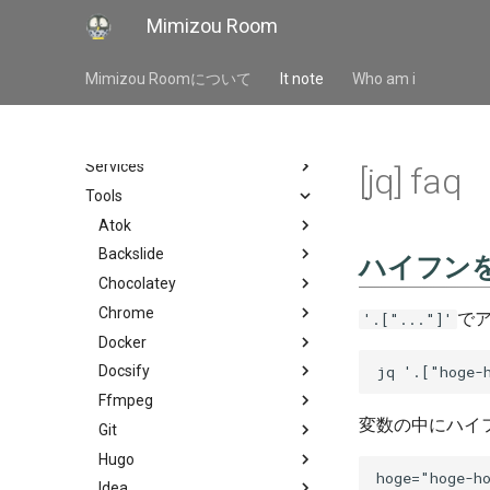
Mimizou Room
It note
はじめに
Mimizou Roomについて
It note
Who am i
Concepts
Languages
Services
[jq] faq
Tools
Atok
Backslide
ハイフンを
Chocolatey
Chrome
で
'.["..."]'
Docker
Docsify
Ffmpeg
変数の中にハイ
Git
Hugo
hoge="hoge-ho
Idea