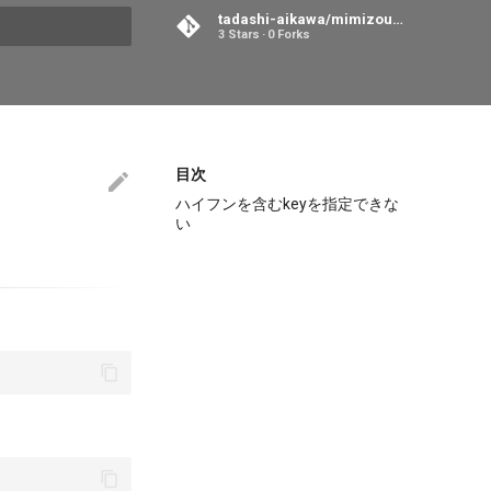
tadashi-aikawa/mimizou-room
3 Stars
0 Forks
search
目次
ハイフンを含むkeyを指定できな
い