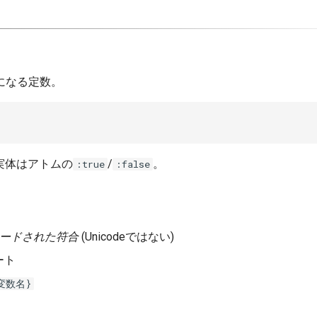
になる定数。
実体はアトムの
/
。
:true
:false
ンコードされた符合
(Unicodeではない)
ート
変数名}