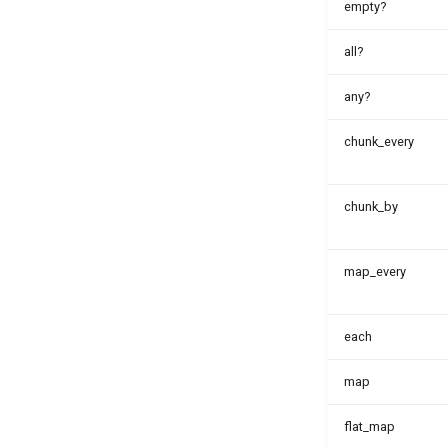
empty?
all?
any?
chunk_every
chunk_by
map_every
each
map
flat_map