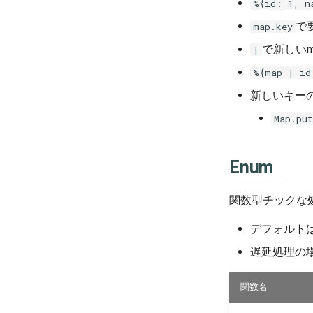
%{id: 1, n
で
map.key
で新しいm
|
%{map | id
新しいキーの
Map.pu
Enum
関数型チックな
デフォルト
遅延処理の場
関数名