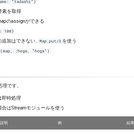
ame: "tadashi"}
要素を取得
apのassignができる
: 100}
追加はできない..
を使う
Map.put/3
t(map, :hoge, "hoga")
処理です。
は即時処理
合はStreamモジュールを使う
説明
例
結