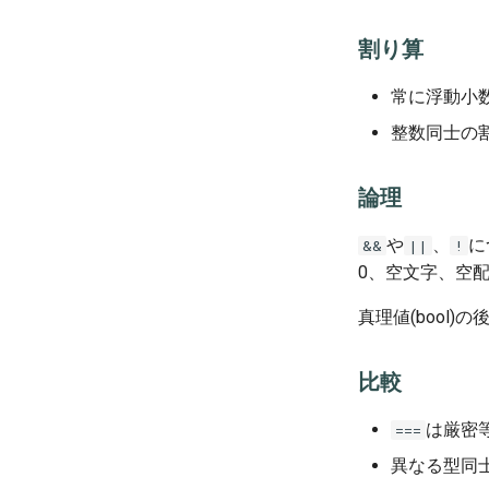
割り算
常に浮動小
整数同士の
論理
や
、
に
&&
||
!
0、空文字、空配
真理値(bool)の
比較
は厳密
===
異なる型同