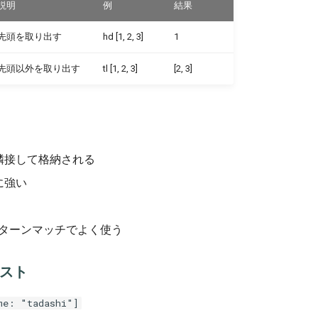
説明
例
結果
先頭を取り出す
hd [1, 2, 3]
1
先頭以外を取り出す
tl [1, 2, 3]
[2, 3]
隣接して格納される
に強い
パターンマッチでよく使う
スト
me: "tadashi"]