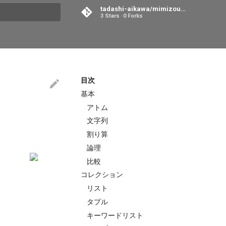
tadashi-aikawa/mimizou-room
3 Stars
0 Forks
search
目次
基本
アトム
文字列
割り算
論理
比較
コレクション
リスト
タプル
キーワードリスト