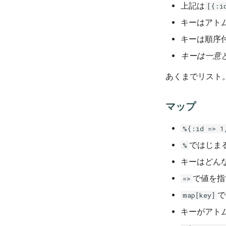
上記は
[{:i
キーはアト
キーは順序
キーは一意
あくまでリスト
マップ
%{:id => 1
ではじま
%
キーはどんな
で値を指
=>
で
map[key]
キーがアトム