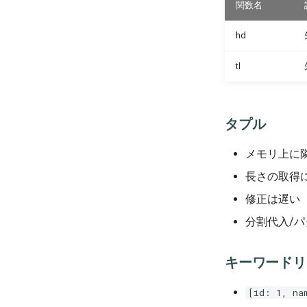
関数名
hd
tl
タプル
メモリ上に
長さの取得
修正は遅い
分割代入/
キーワードリ
[id: 1, na