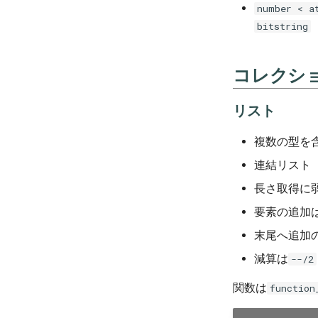
number < a
bitstring
コレクシ
リスト
複数の型を
連結リスト
長さ取得に
要素の追加
末尾へ追加
減算は
--/2
関数は
function