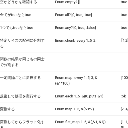
空かどうかを確認する
Enum.empty? []
true
全てがtrueならtrue
Enum.all? [0, true, :true]
true
1つでもtrueならtrue
Enum.any? [0, true, :false]
true
特定サイズの配列に分割す
Enum.chunk_every 1..5, 2
[[1,2
る
関数の結果が同じもの同士
で分割する
一定間隔ごとに変換する
Enum.map_every 1..5, 3, &
[100,
(&1*100)
反復して処理を実行する
Enum.each 1..5, &(IO.puts &1)
:ok
変換する
Enum.map 1..5, &(&1*2)
[2, 4
変換してからフラット化す
Enum.flat_map 1..5, &([&1, &1])
[1, 1
る
5]