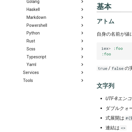
Golang
基本
Haskell
Markdown
アトム
Powershell
Python
自身の名前が値
Rust
iex
>
:foo
Scss
:foo
Typescript
Yaml
/
の
true
false
Services
Tools
文字列
UTF-8エ
ダブルクォ
式展開は
#{
連結は
<>