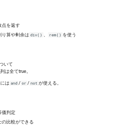
数点を返す
割り算や剰余は
、
を使う
div()
rem()
ついて
列は全てtrue。
後には
/
/
が使える。
and
or
not
等価判定
士の比較ができる