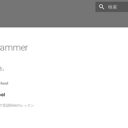
Initializing 
 Grammer
モ。
chool
ool
言語Elixirのレッスン