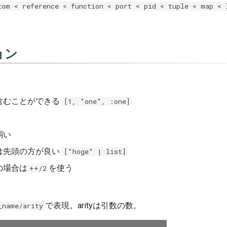
tom < reference < function < port < pid < tuple < map < 
ョン
含むことができる
[1, "one", :one]
弱い
は先頭の方が良い
["hoge" | list]
の場合は
を使う
++/2
で表現。arityは引数の数。
_name/arity