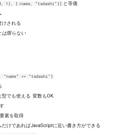
と等価
d, 1}, {:name, "tadashi"}]
ム
付けされる
とは限らない
。
, "name" => "tadashi"}
る
型でも使える. 変数もOK.
す
要素を取得
だけであればJavaScriptに近い書き方ができる