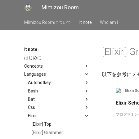
Mimizou Room
Mimizou Roomについて
It note
Who am i
[Elixir]
It note
はじめに
Concepts
以下を参考にメ
Languages
Autohotkey
ElixirS
Bash
Bat
Elixir Sch
Css
プログラミング
Elixir
[Elixir] Top
[Elixir] Grammer