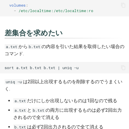
volumes
:
Markdown
Git
Pipenv
Express
-
/etc/localtime:/etc/localtime:ro
Powershell
Hugo
Poetry
Fontawesome
差集合を求めたい
Python
Idea
Pyenv
Fp ts
から
の内容を引いた結果を取得したい場合の
a.txt
b.txt
Rust
Jenkins
Pylint
Got
コマンド.
Scss
Jq
Pytest
Jest
Typescript
Make
Sqlalchemy
Npm
は2回以上出現するものを削除するのでうまくい
uniq -u
く.
Yaml
Mkdocs
Yapf
Prettier
だけにしか出現しないものは1回なので残る
a.txt
Psql
Releases
と
の両方に出現するものは必ず2回出力
a.txt
b.txt
されるので全て消える
Revealjs
Ts node
は必ず2回出力されるので全て消える
b.txt