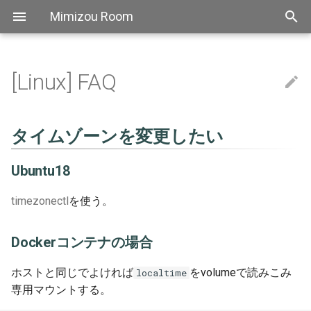
Mimizou Room
[Linux] FAQ
Aws sam
タイムゾーンを変更したい
[regexp] Top
Autohotkey
Bitbucket
Atok
自己紹介
Aws sam local
[AutoHotkey] FAQ
[Bash] Grammer
[Bat] Top
[CSS] FAQ
[Elixir] Top
[Golang] Top
[Haskell] Top
[Markdown] FAQ
[PowerShell] Top
[Python] TOP
Thebook
[SCSS] Grammer
[TypeScript] Top
[YAML] Grammer
Pipeline
Actions
[Nginx] Config
[Slack] Snippets
[Travis CI] Top
[ATOK] FAQ
[backslide] Top
[Chocolatey] Top
Extensions
[Docker] Top
[Docsify] Top
[ffmpeg] Top
[Git] Config
[Hugo] Grammer
[IDEA] Top
[Jenkins] Snippets
[jq] TOP
[Make] Snippets
[MkDocs] Top
[psql] Top
[REVEAL.JS] Top
Scoop
[sed] FAQ
[Stoplight Studio] Top
[Tablacus Explorer] Top
[tig] Top
[tmux] Top
[Vim] Top
[VS Code] FAQ
[正規表現] FAQ
Bash
Github
Backslide
Ubuntu18
[Bash] Snippets
[Bat] Snippets
[CSS] Grammer
[Elixir] Grammer
[Golang] FAQ
[Haskell] Grammer
[PowerShell] FAQ
[Python] パフォーマンス
[TypeScript] FAQ
[Slack] FAQ
[Docker] Snippets
[Docsify] FAQ
[ffmpeg] FAQ
[Git] FAQ
[IDEA] FAQ
[jq] faq
[Make] FAQ
[MkDocs] FAQ
[psql] FAQ
[REVEAL.JS] Snippets
[Stoplight Studio] FAQ
[Tablacus Explorer] Key
[tmux] Config
[Vim] Config
タイムゾーンを変更したい
Bat
Nginx
Chocolatey
Dockerコンテナの場合
[Bash] FAQ
[Bat] FAQ
[CSS] Snippets
[Haskell] FAQ
[Python] Snippets
[TypeScript] 文法
[Git] Snippets
[jq] Snippets
[REVEAL.JS] FAQ
[tmux] FAQ
[Vim] FAQ
Ubuntu18
差集合を求めたい
Css
Slack
Chrome
Shellcheck
[Python] FAQ
[TypeScript] Performance
[Vim] Key
timezonectl
を使う。
Elixir
Travisci
Docker
Docopt
Axios
[Vim] Performance
Dockerコンテナの場合
Golang
Docsify
Mypy
Element
Tutorial
ホストと同じでよければ
をvolumeで読みこみ
localtime
専用マウントする。
Haskell
Ffmpeg
Pip
Eslint