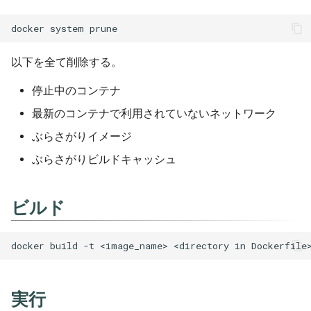
[VimT] コマンドラインモ
Markdown
環境変数を指定する
Pipenv
Express
[VimT] マクロ
Powershell
環境変数をファイルで指定
Poetry
Fontawesome
以下を全て削除する。
する
Python
Pyenv
Fp ts
停止中のコンテナ
コマンドを指定する
最新のコンテナで利用されていないネットワーク
Rust
Pylint
Got
ぶらさがりイメージ
Scss
Pytest
Jest
ぶらさがりビルドキャッシュ
Typescript
Sqlalchemy
Npm
ビルド
Yaml
Yapf
Prettier
Releases
Ts node
実行