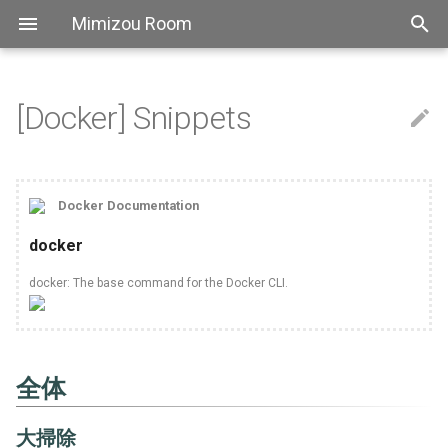
Mimizou Room
[Docker] Snippets
アスキーアート
Autohotkey
Bitbucket
[ATOK] FAQ
[backslide] Top
[Chocolatey] Top
Extensions
全体
[Docsify] Top
[ffmpeg] Top
[Git] Config
[Hugo] Grammer
[IDEA] Top
[Jenkins] Snippets
[jq] TOP
[Make] Snippets
[MkDocs] Top
[psql] Top
[REVEAL.JS] Top
Scoop
[sed] FAQ
[Stoplight Studio] Top
[Tablacus Explorer] Top
[tig] Top
[tmux] Top
[Vim] Top
[VS Code] FAQ
自己紹介
Aws sam
[Linux] Snippets
[regexp] Top
[AutoHotkey] FAQ
[Bash] Grammer
[Bat] Top
[CSS] FAQ
[Elixir] Top
[Golang] Top
[Haskell] Top
[Markdown] FAQ
[PowerShell] Top
[Python] TOP
Thebook
[SCSS] Grammer
[TypeScript] Top
[YAML] Grammer
Pipeline
Actions
[Nginx] Config
[Slack] Snippets
[Travis CI] Top
Bookmarksidebar
[VimT] 1時間でVimに惚れ
チュートリアル
Emoji
Bash
Github
[Docsify] FAQ
[ffmpeg] FAQ
[Git] FAQ
[IDEA] FAQ
[jq] faq
[Make] FAQ
[MkDocs] FAQ
[psql] FAQ
[REVEAL.JS] Snippets
[Stoplight Studio] FAQ
[Tablacus Explorer] Key
[tmux] Config
[Vim] Config
大掃除
[Linux] FAQ
[正規表現] FAQ
[Bash] Snippets
[Bat] Snippets
[CSS] Grammer
[Elixir] Grammer
[Golang] FAQ
[Haskell] Grammer
[PowerShell] FAQ
[Python] パフォーマンス
[TypeScript] FAQ
[Slack] FAQ
Clut
Docker Documentation
[VimT] ウォーミングアッ
Aws
Bat
Nginx
ビルド
[Git] Snippets
[jq] Snippets
[REVEAL.JS] FAQ
[tmux] FAQ
[Vim] FAQ
[Bash] FAQ
[Bat] FAQ
[CSS] Snippets
[Haskell] FAQ
[Python] Snippets
[TypeScript] 文法
Vimium
docker
[VimT] モーション
Linux
Css
Slack
実行
[Vim] Key
Shellcheck
[Python] FAQ
[TypeScript] Performance
docker: The base command for the Docker CLI.
[VimT] オペレータ
Regex
Elixir
Travisci
[Vim] Performance
基本
Docopt
Axios
[VimT] テキストオブジェ
Golang
Tutorial
ttyを割り当てる
Mypy
Element
全体
[VimT] Visualモード
Haskell
標準入力を開放する
Pip
Eslint
大掃除